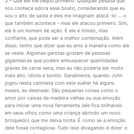
3 – Que ele me beijou primeiro. Qualquer pessoa que
nos conhece adora esse boato, considerando que eu
sou o alto de saída e eles me imaginam atacá -lo … o
que também acontece – mas ele atacou primeiro. Sim,
ele é um homem de ação. E ele é tímido, mas
confiante, que pode ser a melhor combinação. Além
disso, tenho que dizer que eu amo a maneira como ele
se veste. Algumas garotas gostam de pessoas
gigantescas que podem enlouquecer quantidades
graves de carne seca, mas eu não poderia ser muito
mais alto, idiota e bonito. Geralmente, quando John
jogou nesta camiseta com este suéter há alguns
meses, eu desmaiei. São pequenas coisas como o
amor por caixas de madeira velhas ou sua emoção
para iniciar uma nova ferramenta (ele fica brilhando
em seus olhos como uma criança abrindo um novo
brinquedo) que me deixa tonta. É como se a emoção
dele fosse contagiosa. Tudo isso divagando é dizer: o