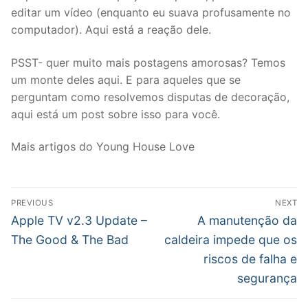
editar um vídeo (enquanto eu suava profusamente no
computador). Aqui está a reação dele.
PSST- quer muito mais postagens amorosas? Temos
um monte deles aqui. E para aqueles que se
perguntam como resolvemos disputas de decoração,
aqui está um post sobre isso para você.
Mais artigos do Young House Love
Post
PREVIOUS
NEXT
navigation
Previous
Next
Apple TV v2.3 Update –
A manutenção da
post:
post:
The Good & The Bad
caldeira impede que os
riscos de falha e
segurança