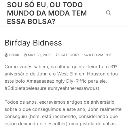
Skip
SOU SÓ EU, OU TODO
to
MUNDO DA MODA TEM
content
ESSA BOLSA?
Search for:
Birfday Bidness
CRIXR
MAY 30, 2023
CATEGORY
0 COMMENTS
Como vocês sabem, na última quinta-feira foi o 31º
aniversário de John e o West Elm em Houston criou
este bolo Amaaaaaaazingly Diy-Riffic para ele.
#Edibletapeleasure #umyeahtheressawdust
Todos os anos, escrevemos artigos de aniversário
sobre o que conseguimos e este ano, John realmente
conseguiu (bem, está recebendo, considerando que
estou deixando ele escolher) uma pistola de unhas