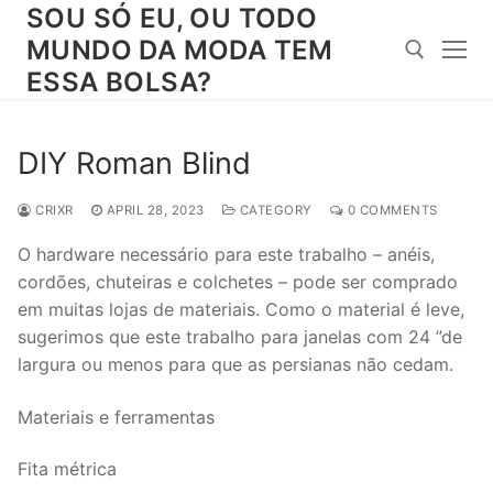
Skip
SOU SÓ EU, OU TODO
to
MUNDO DA MODA TEM
content
ESSA BOLSA?
Search for:
DIY Roman Blind
CRIXR
APRIL 28, 2023
CATEGORY
0 COMMENTS
O hardware necessário para este trabalho – anéis,
cordões, chuteiras e colchetes – pode ser comprado
em muitas lojas de materiais. Como o material é leve,
sugerimos que este trabalho para janelas com 24 ”de
largura ou menos para que as persianas não cedam.
Materiais e ferramentas
Fita métrica