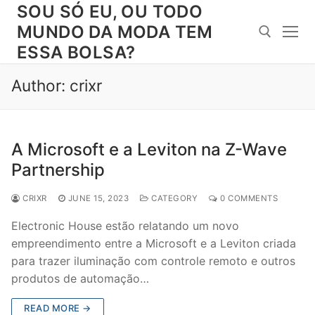
Skip
SOU SÓ EU, OU TODO
to
MUNDO DA MODA TEM
content
ESSA BOLSA?
Author:
crixr
Search for:
A Microsoft e a Leviton na Z-Wave
Partnership
CRIXR
JUNE 15, 2023
CATEGORY
0 COMMENTS
Electronic House estão relatando um novo
empreendimento entre a Microsoft e a Leviton criada
para trazer iluminação com controle remoto e outros
produtos de automação…
READ MORE →