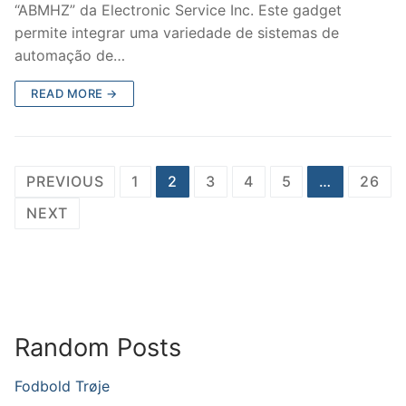
“ABMHZ” da Electronic Service Inc. Este gadget
permite integrar uma variedade de sistemas de
automação de…
READ MORE →
Posts
PREVIOUS
1
2
3
4
5
…
26
navigation
NEXT
Random Posts
Fodbold Trøje